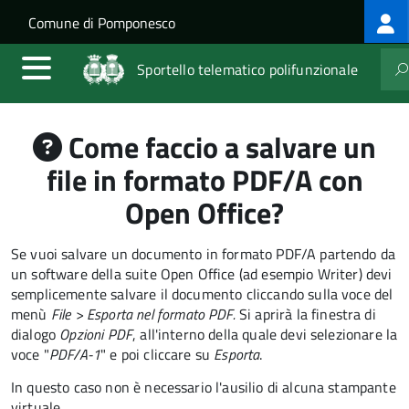
Log
Salta al contenuto principale
Skip to site navigation
Comune di Pomponesco
me
Sportello telematico polifunzionale
Come faccio a salvare un
file in formato PDF/A con
Open Office?
Se vuoi salvare un documento in formato PDF/A partendo da
un software della suite Open Office (ad esempio Writer) devi
semplicemente salvare il documento cliccando sulla voce del
menù
File >
Esporta nel formato PDF.
Si aprirà la finestra di
dialogo
Opzioni PDF
, all'interno della quale devi selezionare la
voce "
PDF/A-1
" e poi cliccare su
Esporta
.
In questo caso non è necessario l'ausilio di alcuna stampante
virtuale.