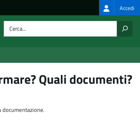
Login
Accedi
menu
Cerca...
irmare? Quali documenti?
lla documentazione.