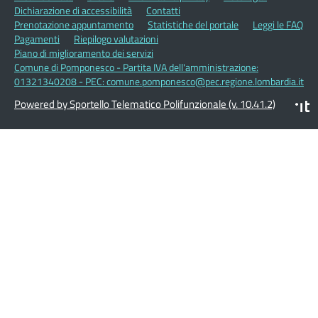
Dichiarazione di accessibilità
Contatti
Prenotazione appuntamento
Statistiche del portale
Leggi le FAQ
Pagamenti
Riepilogo valutazioni
Piano di miglioramento dei servizi
Comune di Pomponesco - Partita IVA dell'amministrazione:
01321340208 - PEC: comune.pomponesco@pec.regione.lombardia.it
Powered by Sportello Telematico Polifunzionale (v. 10.41.2)