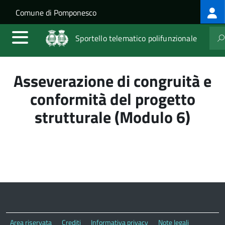
Log
Salta al contenuto principale
Skip to site navigation
Comune di Pomponesco
me
Sportello telematico polifunzionale
Asseverazione di congruità e
conformità del progetto
strutturale (Modulo 6)
Area riservata
Crediti
Informativa privacy
Note legali