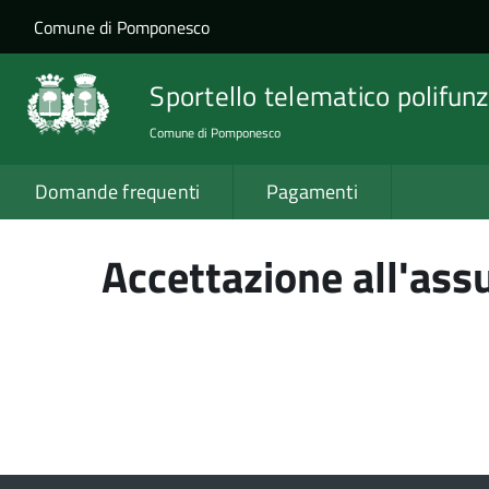
Salta al contenuto principale
Skip to site navigation
Comune di Pomponesco
Sportello telematico polifunz
Comune di Pomponesco
Domande frequenti
Pagamenti
Accettazione all'assu