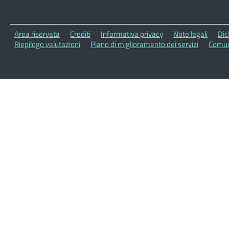
Area riservata
Crediti
Informativa privacy
Note legali
Dic
Riepilogo valutazioni
Piano di miglioramento dei servizi
Comun