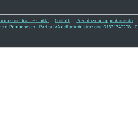
hiarazione di accessibilità
Contatti
Prenotazione appuntamento
e di Pomponesco - Partita IVA dell'amministrazione: 01321340208 -