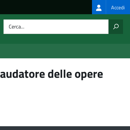
Login
Accedi
menu
Cerca...
llaudatore delle opere