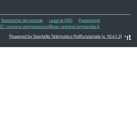
Statistiche del portale
Leggi le FAQ
Pagamenti
 PEC: comune.pomponesco@pec.regione.lombardia.it
Powered by Sportello Telematico Polifunzionale (v. 10.41.2)