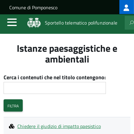
Log
Salta al contenuto principale
Skip to site navigation
Comune di Pomponesco
me
Sportello telematico polifunzionale
Istanze paesaggistiche e
ambientali
Cerca i contenuti che nel titolo contengono:
Chiedere il giudizio di impatto paesistico